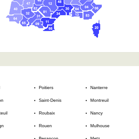
l
Poitiers
Nanterre
on
Saint-Denis
Montreuil
euil
Roubaix
Nancy
gn
Rouen
Mulhouse
Besancon
Metz