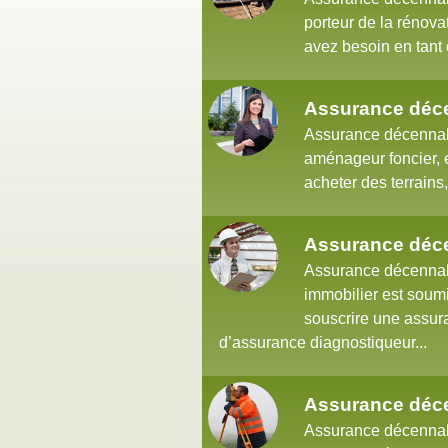
porteur de la rénova
avez besoin en tant 
Assurance déce
Assurance décennale
aménageur foncier, es
acheter des terrains, 
Assurance déce
Assurance décennale
immobilier est soumis
souscrire une assur
d’assurance diagnostiqueur...
Assurance déce
Assurance décennale