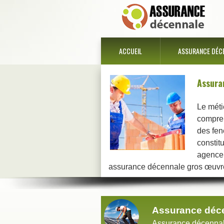
ACCUEIL
ASSURANCE DÉC
Assura
Le méti
compren
des fen
constit
agencem
assurance décennale gros œuvre,
Assurance déce
Assurance décennal