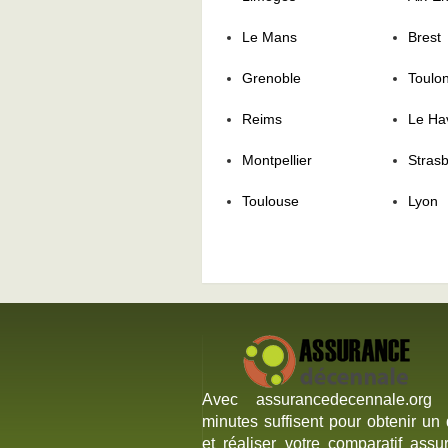
Le Mans
Brest
Grenoble
Toulo
Reims
Le Ha
Montpellier
Stras
Toulouse
Lyon
Avec assurancedecennale.org
minutes suffisent pour obtenir un 
et réaliser votre comparatif assu