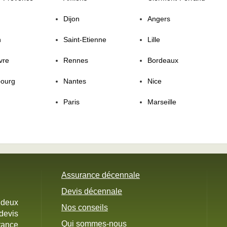
Dijon
Angers
n
Saint-Etienne
Lille
vre
Rennes
Bordeaux
bourg
Nantes
Nice
Paris
Marseille
Assurance décennale
Devis décennale
 deux
Nos conseils
devis
Qui sommes-nous
rance