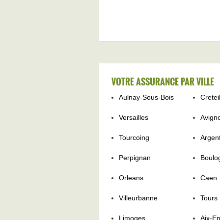
VOTRE ASSURANCE PAR VILLE
Aulnay-Sous-Bois
Cretei
Versailles
Avign
Tourcoing
Argent
Perpignan
Boulo
Orleans
Caen
Villeurbanne
Tours
Limoges
Aix-E