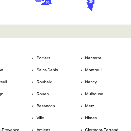
l
Poitiers
Nanterre
on
Saint-Denis
Montreuil
euil
Roubaix
Nancy
gn
Rouen
Mulhouse
Besancon
Metz
Ville
Nimes
n-Provence
Amiens
Clermont-Ferrand