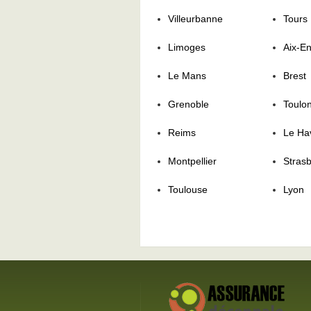
Villeurbanne
Tours
Limoges
Aix-E
Le Mans
Brest
Grenoble
Toulo
Reims
Le Ha
Montpellier
Stras
Toulouse
Lyon