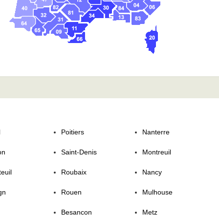
l
Poitiers
Nanterre
on
Saint-Denis
Montreuil
euil
Roubaix
Nancy
gn
Rouen
Mulhouse
Besancon
Metz