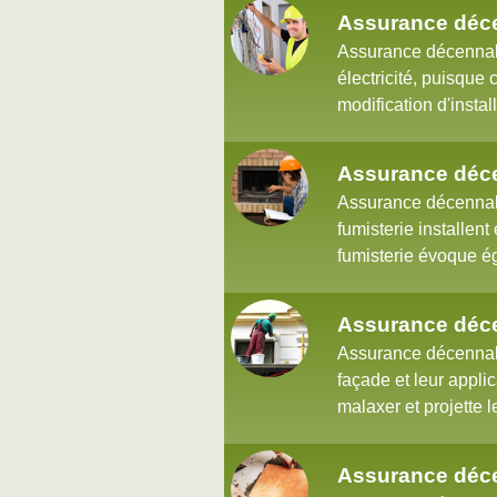
Assurance déce
Assurance décennale 
électricité, puisque 
modification d'instal
Assurance déce
Assurance décennale
fumisterie installen
fumisterie évoque ég
Assurance déc
Assurance décennale
façade et leur appli
malaxer et projette le
Assurance déce