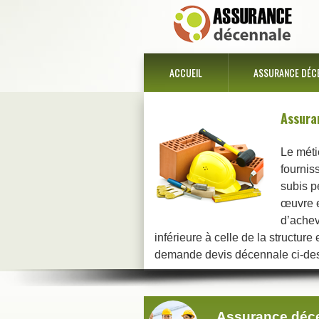
ACCUEIL
ASSURANCE DÉC
Assura
Le méti
fourniss
subis p
œuvre e
d’achev
inférieure à celle de la structur
demande devis décennale ci-des
Assurance déce