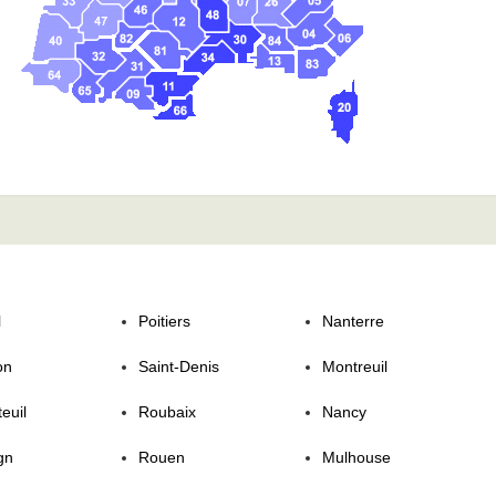
l
Poitiers
Nanterre
on
Saint-Denis
Montreuil
euil
Roubaix
Nancy
gn
Rouen
Mulhouse