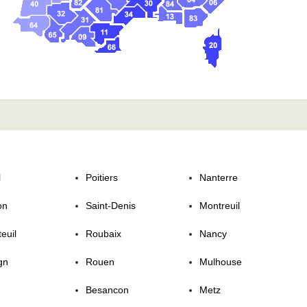
l
Poitiers
Nanterre
on
Saint-Denis
Montreuil
euil
Roubaix
Nancy
gn
Rouen
Mulhouse
Besancon
Metz