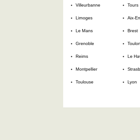
Villeurbanne
Tours
Limoges
Aix-E
Le Mans
Brest
Grenoble
Toulo
Reims
Le Ha
Montpellier
Stras
Toulouse
Lyon