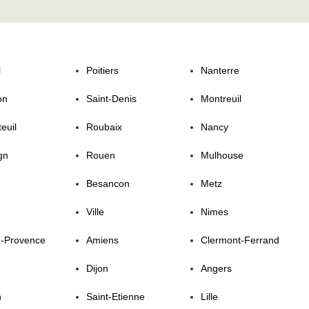
l
Poitiers
Nanterre
on
Saint-Denis
Montreuil
euil
Roubaix
Nancy
gn
Rouen
Mulhouse
Besancon
Metz
Ville
Nimes
n-Provence
Amiens
Clermont-Ferrand
Dijon
Angers
n
Saint-Etienne
Lille