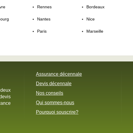
vre
Rennes
Bordeaux
bourg
Nantes
Nice
Paris
Marseille
Assurance décennale
Devis décennale
 deux
Nos conseils
devis
Qui sommes-nous
rance
Pourquoi souscrire?