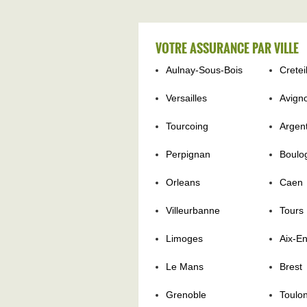
VOTRE ASSURANCE PAR VILLE
Aulnay-Sous-Bois
Cretei
Versailles
Avign
Tourcoing
Argent
Perpignan
Boulo
Orleans
Caen
Villeurbanne
Tours
Limoges
Aix-E
Le Mans
Brest
Grenoble
Toulo