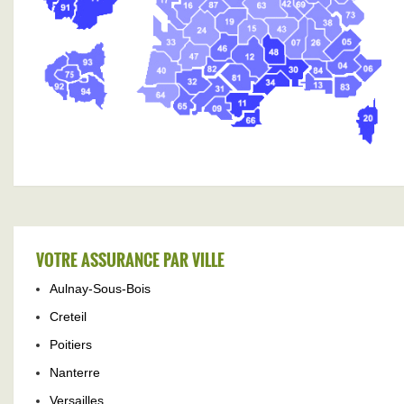
VOTRE ASSURANCE PAR VILLE
Aulnay-Sous-Bois
Creteil
Poitiers
Nanterre
Versailles